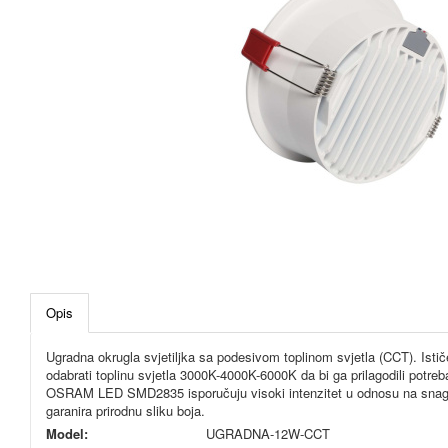
Opis
Ugradna okrugla svjetiljka sa podesivom toplinom svjetla (CCT). Ist
odabrati toplinu svjetla 3000K-4000K-6000K da bi ga prilagodili pot
OSRAM LED SMD2835 isporučuju visoki intenzitet u odnosu na snagu. V
garanira prirodnu sliku boja.
Model:
UGRADNA-12W-CCT