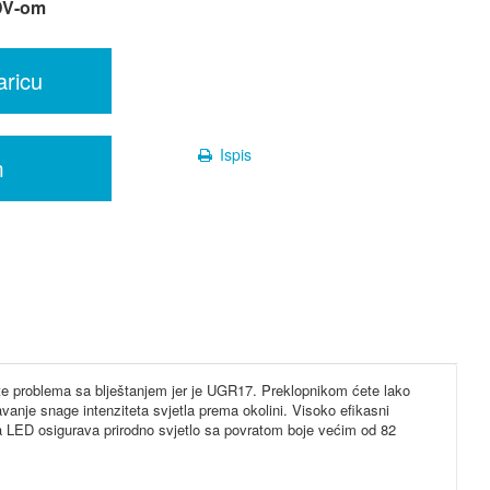
DV-om
aricu
Ispis
m
ate problema sa blještanjem jer je UGR17. Preklopnikom ćete lako
nje snage intenziteta svjetla prema okolini. Visoko efikasni
a LED osigurava prirodno svjetlo sa povratom boje većim od 82