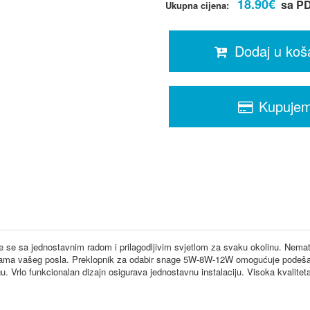
18.90€
sa P
Ukupna cijena:
Dodaj u koš
Kupuje
iče se sa jednostavnim radom i prilagodljivim svjetlom za svaku okolinu. Nem
rebama vašeg posla. Preklopnik za odabir snage 5W-8W-12W omogućuje podešava
rlo funkcionalan dizajn osigurava jednostavnu instalaciju. Visoka kvalitet