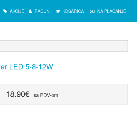
Glavni
AKCIJE
RAČUN
KOŠARICA
NA PLAĆANJE
izbornik
ter LED 5-8-12W
18.90€
sa PDV-om