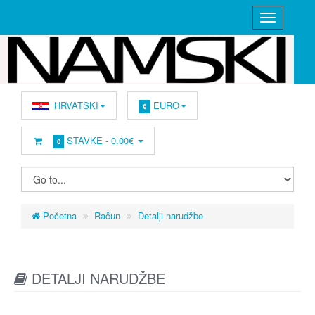
HRVATSKI
EURO
€
STAVKE -
0.00€
0
Početna
Račun
Detalji narudžbe
DETALJI NARUDŽBE