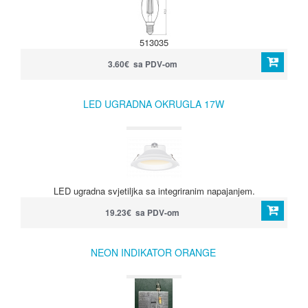
513035
3.60€ sa PDV-om
LED UGRADNA OKRUGLA 17W
LED ugradna svjetiljka sa integriranim napajanjem.
19.23€ sa PDV-om
NEON INDIKATOR ORANGE