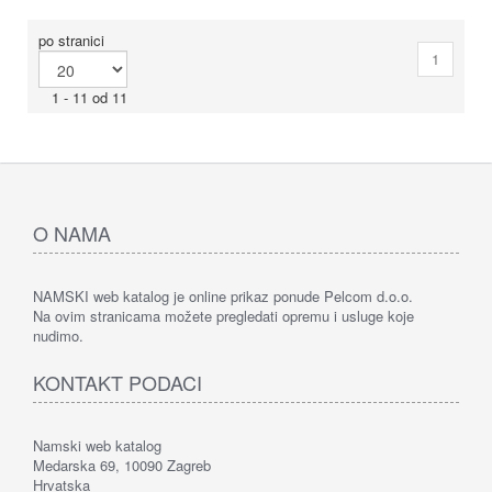
po stranici
1
1 - 11 od 11
O NAMA
NAMSKI web katalog je online prikaz ponude Pelcom d.o.o.
Na ovim stranicama možete pregledati opremu i usluge koje
nudimo.
KONTAKT PODACI
Namski web katalog
Medarska 69, 10090 Zagreb
Hrvatska